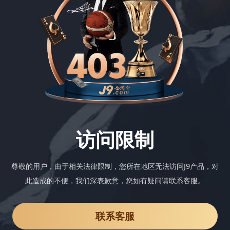
访问限制
尊敬的用户，由于相关法律限制，您所在地区无法访问J9产品，对
此造成的不便，我们深表歉意，您如有疑问请联系客服。
联系客服