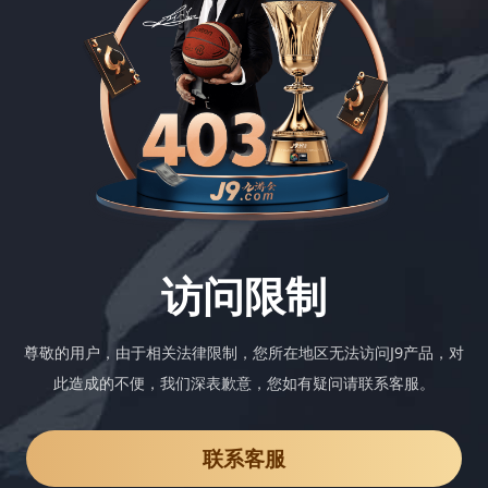
访问限制
尊敬的用户，由于相关法律限制，您所在地区无法访问J9产品，对
此造成的不便，我们深表歉意，您如有疑问请联系客服。
联系客服